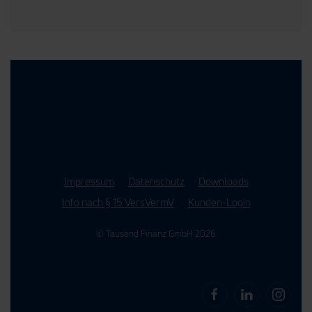
Impressum
Datenschutz
Downloads
Info nach § 15 VersVermV
Kunden-Login
© Tausend Finanz GmbH 2026