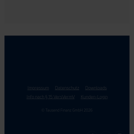
Impressum
Datenschutz
Downloads
Info nach § 15 VersVermV
Kunden-Login
© Tausend Finanz GmbH 2026