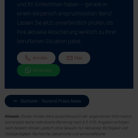
und Ihr Einkommen haben – gerade in
einem körperlich anspruchsvollen Beruf.
Lassen Sie jetzt unverbindlich prüfen, ob
Ihre aktuelle Absicherung wirklich zu Ihrer
beruflichen Situation passt.
Anrufen
Mail
WhatsApp
Startseite - Tausend.Praxis.News
Hinweis:
Dieser Artikel dient ausschliesslich der allgemeinen Information
und ersetzt keine individuelle Beratung nach § 6 VVG. Angaben erfolgen
nach bestem Wissen, jedoch ohne Gewähr für Aktualität, Richtigkeit und
Vollständigkeit. Rechtliche, steuerliche und wirtschaftliche