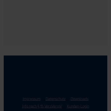
Impressum
Datenschutz
Downloads
Info nach § 15 VersVermV
Kunden-Login