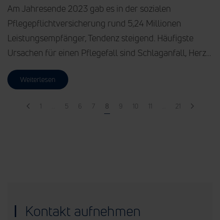
Am Jahresende 2023 gab es in der sozialen
Pflegepflichtversicherung rund 5,24 Millionen
Leistungsempfänger, Tendenz steigend. Häufigste
Ursachen für einen Pflegefall sind Schlaganfall, Herz…
Weiterlesen
1
…
5
6
7
8
9
10
11
…
21
Kontakt aufnehmen