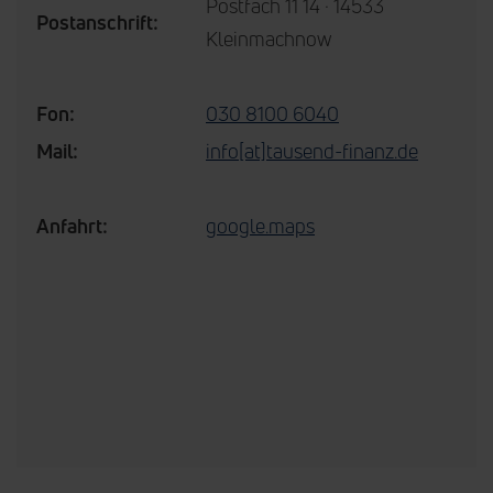
Postfach 11 14 · 14533
Postanschrift:
Kleinmachnow
Fon:
030 8100 6040
Mail:
info[at]tausend-finanz.de
Anfahrt:
google.maps