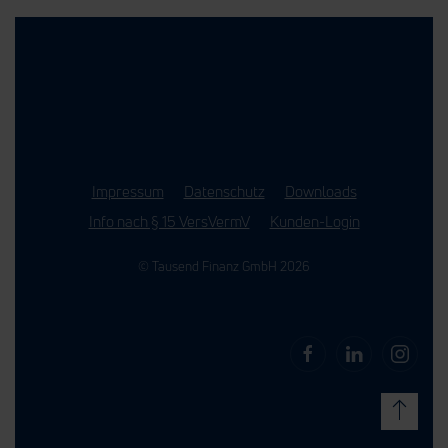
Impressum
Datenschutz
Downloads
Info nach § 15 VersVermV
Kunden-Login
© Tausend Finanz GmbH 2026