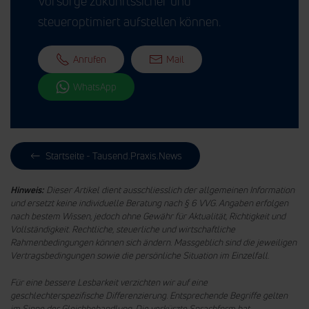
Vorsorge zukunftssicher und
steueroptimiert aufstellen können.
Anrufen
Mail
WhatsApp
Startseite - Tausend.Praxis.News
Hinweis:
Dieser Artikel dient ausschliesslich der allgemeinen Information
und ersetzt keine individuelle Beratung nach § 6 VVG. Angaben erfolgen
nach bestem Wissen, jedoch ohne Gewähr für Aktualität, Richtigkeit und
Vollständigkeit. Rechtliche, steuerliche und wirtschaftliche
Rahmenbedingungen können sich ändern. Massgeblich sind die jeweiligen
Vertragsbedingungen sowie die persönliche Situation im Einzelfall.
Für eine bessere Lesbarkeit verzichten wir auf eine
geschlechterspezifische Differenzierung. Entsprechende Begriffe gelten
im Sinne der Gleichbehandlung.
Die verkürzte Sprachform hat