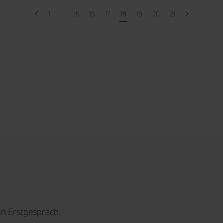
1
…
15
16
17
18
19
20
21
in Erstgespräch.