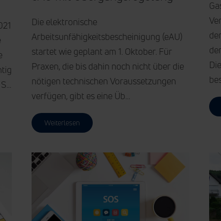
Gas
Ve
Die elektronische
021
de
Arbeitsunfähigkeitsbescheinigung (eAU)
e
der
startet wie geplant am 1. Oktober. Für
e
Di
Praxen, die bis dahin noch nicht über die
tig
be
nötigen technischen Voraussetzungen
 S…
verfügen, gibt es eine Üb…
Weiterlesen