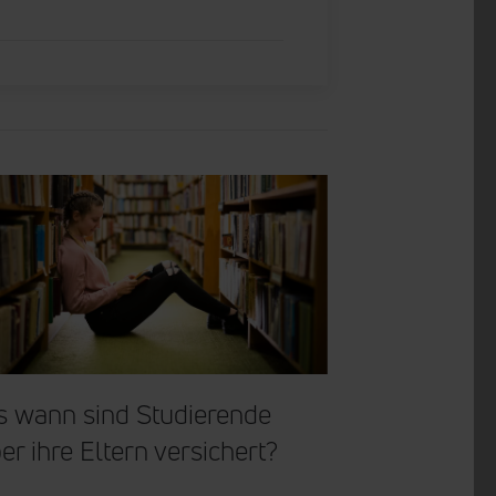
s wann sind Stu­die­rende
er ihre Eltern ver­si­chert?