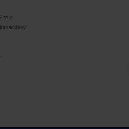
Berlin
Kleinmachnow
e