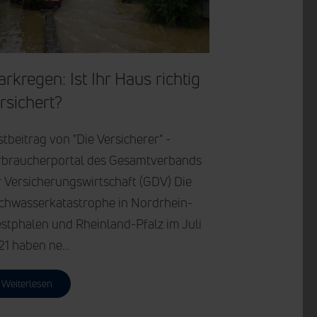
ar­kre­gen: Ist Ihr Haus rich­tig
r­si­chert?
tbeitrag von "Die Versicherer" -
rbraucherportal des Gesamtverbands
 Versicherungswirtschaft (GDV) Die
chwasserkatastrophe in Nordrhein-
stphalen und Rheinland-Pfalz im Juli
21 haben ne…
Weiterlesen