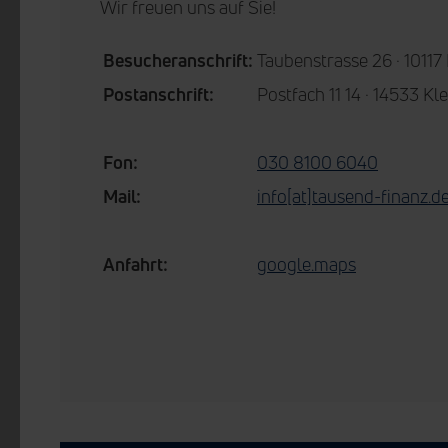
Wir freuen uns auf Sie!
Besucheranschrift:
Taubenstrasse 26 · 10117 
Postanschrift:
Postfach 11 14 · 14533 
Fon:
030 8100 6040
Mail:
info[at]tausend-finanz.d
Anfahrt:
google.maps