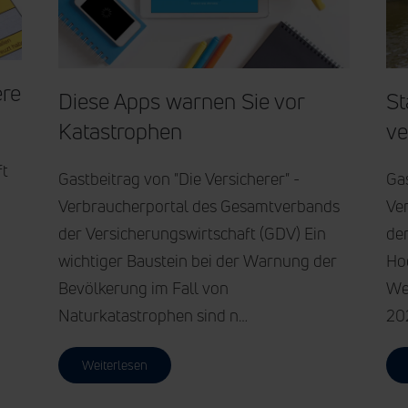
ere
Diese Apps war­nen Sie vor
St
Kata­stro­phen
ve
ft
Gastbeitrag von "Die Versicherer" -
Gas
Verbraucherportal des Gesamtverbands
Ve
der Versicherungswirtschaft (GDV) Ein
der
wichtiger Baustein bei der Warnung der
Ho
Bevölkerung im Fall von
We
Naturkatastrophen sind n…
20
Weiterlesen