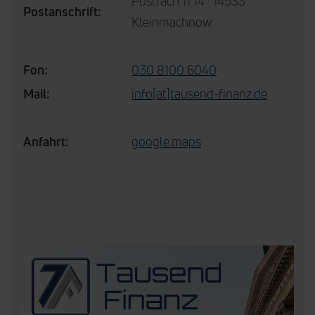
Postfach 11 14 · 14533
Postanschrift:
Kleinmachnow
Fon:
030 8100 6040
Mail:
info[at]tausend-finanz.de
Anfahrt:
google.maps