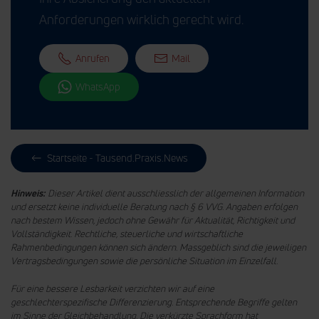
Anforderungen wirklich gerecht wird.
Anrufen
Mail
WhatsApp
Startseite - Tausend.Praxis.News
Hinweis:
Dieser Artikel dient ausschliesslich der allgemeinen Information
und ersetzt keine individuelle Beratung nach § 6 VVG. Angaben erfolgen
nach bestem Wissen, jedoch ohne Gewähr für Aktualität, Richtigkeit und
Vollständigkeit. Rechtliche, steuerliche und wirtschaftliche
Rahmenbedingungen können sich ändern. Massgeblich sind die jeweiligen
Vertragsbedingungen sowie die persönliche Situation im Einzelfall.
Für eine bessere Lesbarkeit verzichten wir auf eine
geschlechterspezifische Differenzierung. Entsprechende Begriffe gelten
im Sinne der Gleichbehandlung.
Die verkürzte Sprachform hat