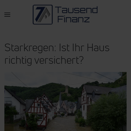
Zum Hauptinhalt springen
Star­kre­gen: Ist Ihr Haus
rich­tig ver­si­chert?