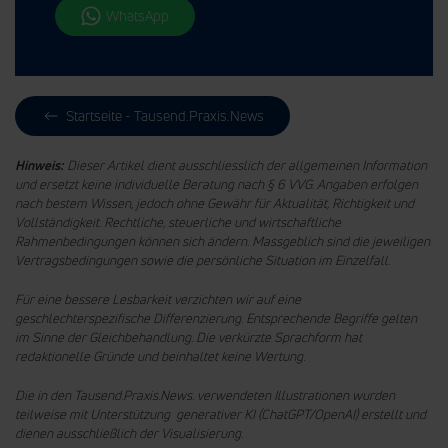
WhatsApp
Startseite - Tausend.Praxis.News
Hinweis:
Dieser Artikel dient ausschliesslich der allgemeinen Information
und ersetzt keine individuelle Beratung nach § 6 VVG. Angaben erfolgen
nach bestem Wissen, jedoch ohne Gewähr für Aktualität, Richtigkeit und
Vollständigkeit. Rechtliche, steuerliche und wirtschaftliche
Rahmenbedingungen können sich ändern. Massgeblich sind die jeweiligen
Vertragsbedingungen sowie die persönliche Situation im Einzelfall.
Für eine bessere Lesbarkeit verzichten wir auf eine
geschlechterspezifische Differenzierung. Entsprechende Begriffe gelten
im Sinne der Gleichbehandlung.
Die verkürzte Sprachform hat
redaktionelle Gründe und beinhaltet keine Wertung.
Die in den Tausend.Praxis.News. verwendeten Illustrationen wurden
teilweise mit Unterstützung generativer KI (ChatGPT/OpenAI) erstellt und
dienen ausschließlich der Visualisierung.