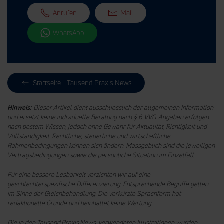
Anrufen
Mail
WhatsApp
Startseite - Tausend.Praxis.News
Hinweis:
Dieser Artikel dient ausschliesslich der allgemeinen Information
und ersetzt keine individuelle Beratung nach § 6 VVG. Angaben erfolgen
nach bestem Wissen, jedoch ohne Gewähr für Aktualität, Richtigkeit und
Vollständigkeit. Rechtliche, steuerliche und wirtschaftliche
Rahmenbedingungen können sich ändern. Massgeblich sind die jeweiligen
Vertragsbedingungen sowie die persönliche Situation im Einzelfall.
Für eine bessere Lesbarkeit verzichten wir auf eine
geschlechterspezifische Differenzierung. Entsprechende Begriffe gelten
im Sinne der Gleichbehandlung.
Die verkürzte Sprachform hat
redaktionelle Gründe und beinhaltet keine Wertung.
Die in den Tausend.Praxis.News. verwendeten Illustrationen wurden