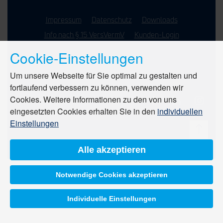
Impressum
Datenschutz
Downloads
Info nach § 15 VersVermV
Kunden-Login
Cookie-Einstellungen
© Tausend Finanz GmbH 2026
Um unsere Webseite für Sie optimal zu gestalten und
fortlaufend verbessern zu können, verwenden wir
Cookies. Weitere Informationen zu den von uns
eingesetzten Cookies erhalten Sie in den
individuellen
Einstellungen
Alle akzeptieren
Notwendige Cookies akzeptieren
Individuelle Einstellungen