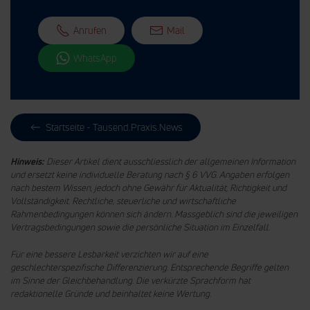
Anrufen
Mail
WhatsApp
Startseite - Tausend.Praxis.News
Hinweis:
Dieser Artikel dient ausschliesslich der allgemeinen Information
und ersetzt keine individuelle Beratung nach § 6 VVG. Angaben erfolgen
nach bestem Wissen, jedoch ohne Gewähr für Aktualität, Richtigkeit und
Vollständigkeit. Rechtliche, steuerliche und wirtschaftliche
Rahmenbedingungen können sich ändern. Massgeblich sind die jeweiligen
Vertragsbedingungen sowie die persönliche Situation im Einzelfall.
Für eine bessere Lesbarkeit verzichten wir auf eine
geschlechterspezifische Differenzierung. Entsprechende Begriffe gelten
im Sinne der Gleichbehandlung.
Die verkürzte Sprachform hat
redaktionelle Gründe und beinhaltet keine Wertung.