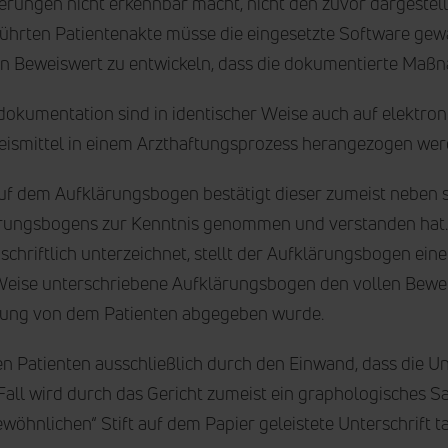
erungen nicht erkennbar macht, nicht den zuvor dargestel
eführten Patientenakte müsse die eingesetzte Software gewä
n Beweiswert zu entwickeln, dass die dokumentierte M
kumentation sind in identischer Weise auch auf elektro
eismittel in einem Arzthaftungsprozess herangezogen wer
auf dem Aufklärungsbogen bestätigt dieser zumeist neben s
lärungsbogens zur Kenntnis genommen und verstanden hat. 
hriftlich unterzeichnet, stellt der Aufklärungsbogen ein
e Weise unterschriebene Aufklärungsbogen den vollen Bewei
ärung von dem Patienten abgegeben wurde.
 Patienten ausschließlich durch den Einwand, dass die Un
Fall wird durch das Gericht zumeist ein graphologisches 
öhnlichen“ Stift auf dem Papier geleistete Unterschrift t