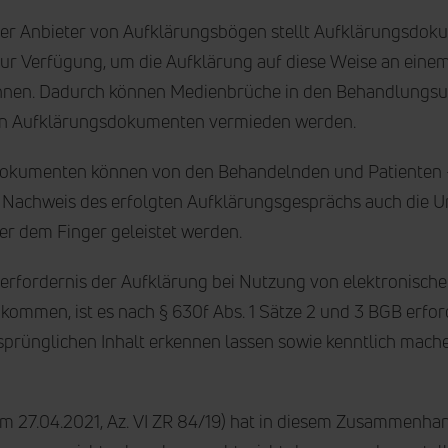
r Anbieter von Aufklärungsbögen stellt Aufklärungsdokum
zur Verfügung, um die Aufklärung auf diese Weise an eine
en. Dadurch können Medienbrüche in den Behandlungsunte
 von Aufklärungsdokumenten vermieden werden.
sdokumenten können von den Behandelnden und Patienten –
chweis des erfolgten Aufklärungsgesprächs auch die Un
der dem Finger geleistet werden.
fordernis der Aufklärung bei Nutzung von elektronische
mmen, ist es nach § 630f Abs. 1 Sätze 2 und 3 BGB erford
prünglichen Inhalt erkennen lassen sowie kenntlich mac
m 27.04.2021, Az. VI ZR 84/19) hat in diesem Zusammenhang