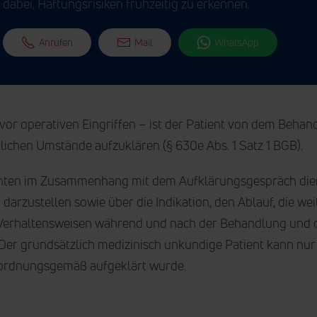
dabei, Haftungsrisiken frühzeitig zu erkennen.
Anrufen
Mail
WhatsApp
or operativen Eingriffen – ist der Patient von dem Behand
lichen Umstände aufzuklären (§ 630e Abs. 1 Satz 1 BGB).
en im Zusammenhang mit dem Aufklärungsgespräch dient i
 darzustellen sowie über die Indikation, den Ablauf, die w
Verhaltensweisen während und nach der Behandlung und 
Der grundsätzlich medizinisch unkundige Patient kann nur
 ordnungsgemäß aufgeklärt wurde.