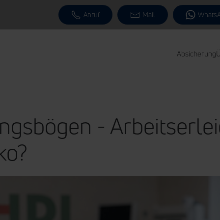
Anruf
Mail
Whats
Absicherung
Ü
ungsbögen - Arbeitserle
iko?