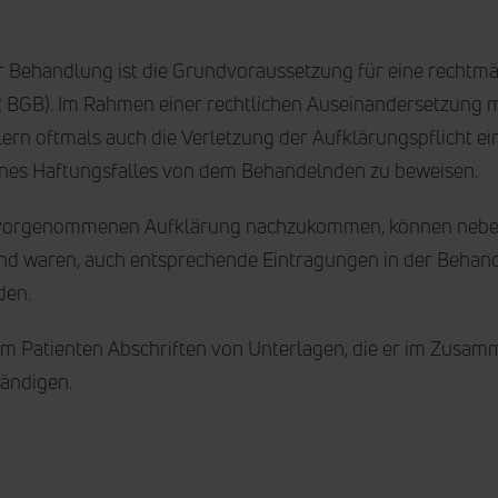
r Behandlung ist die Grundvoraussetzung für eine rechtm
 2 BGB). Im Rahmen einer rechtlichen Auseinandersetzung 
rn oftmals auch die Verletzung der Aufklärungspflicht ei
 eines Haftungsfalles von dem Behandelnden zu beweisen.
er vorgenommenen Aufklärung nachzukommen, können nebe
nd waren, auch entsprechende Eintragungen in der Beha
den.
em Patienten Abschriften von Unterlagen, die er im Zusa
händigen.