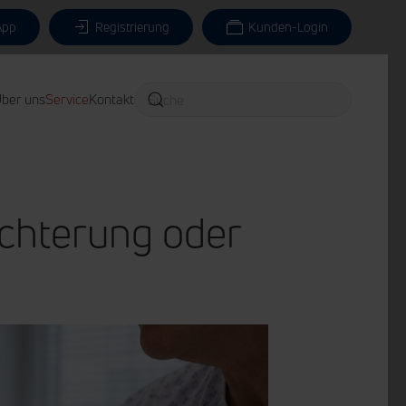
App
Registrierung
Kunden-Login
ber uns
Service
Kontakt
ichterung oder