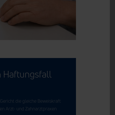
 Haftungsfall
Gericht die gleiche Beweiskraft
zen Arzt- und Zahnarztpraxen